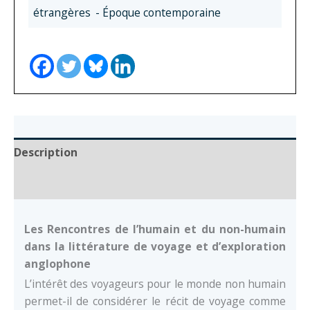
Rencontres
étrangères
- Époque contemporaine
de
l’humain
et
du
non-
humain
dans
Description
la
littérature
Documents
de
voyage
Les Rencontres de l’humain et du non-humain
et
dans la littérature de voyage et d’exploration
d’exploration
anglophone
anglophone
L’intérêt des voyageurs pour le monde non humain
permet-il de considérer le récit de voyage comme