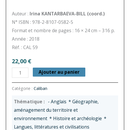
Auteur :
Irina KANTARBAEVA-BILL (coord.)
N° ISBN : 978-2-8107-0582-5
Format et nombre de pages : 16 × 24 cm – 316 p.
Année : 2018
Réf. : CAL 59
22,00
€
quantité
Ajouter au panier
de
Caliban
Catégorie :
Caliban
n°
- Anglais
* Géographie,
59
aménagement du territoire et
-
environnement
* Histoire et archéologie
*
Les
Langues, littératures et civilisations