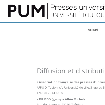
Aller
au
contenu
Accueil
Diffusion et distribut
• Association française des presses d’unive
AFPU Diffusion, c/o Université de Lille, 3 rue du
Tél. : 03 20 41 66 95
• DILISCO (groupe Albin Michel)
Rue du Limousin, 23220 Chéniers