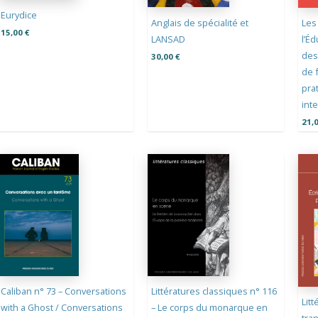
Eurydice
Anglais de spécialité et
Les
15,00
€
LANSAD
l’Éd
des
30,00
€
de f
pra
inte
21,
Caliban n° 73 – Conversations
Littératures classiques n° 116
Litt
with a Ghost / Conversations
– Le corps du monarque en