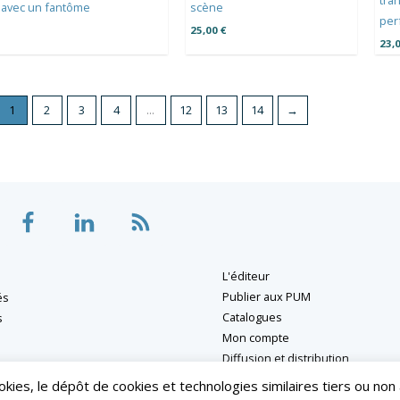
tra
avec un fantôme
scène
per
25,00
€
23,
1
2
3
4
…
12
13
14
→
L'éditeur
Publier aux PUM
és
Catalogues
s
Mon compte
Diffusion et distribution
Nous contacter
ookies, le dépôt de cookies et technologies similaires tiers ou n