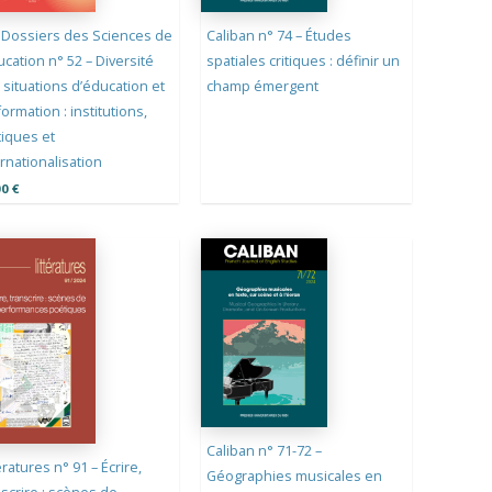
 Dossiers des Sciences de
Caliban n° 74 – Études
ucation n° 52 – Diversité
spatiales critiques : définir un
 situations d’éducation et
champ émergent
ormation : institutions,
tiques et
rnationalisation
00
€
Caliban n° 71-72 –
ératures n° 91 – Écrire,
Géographies musicales en