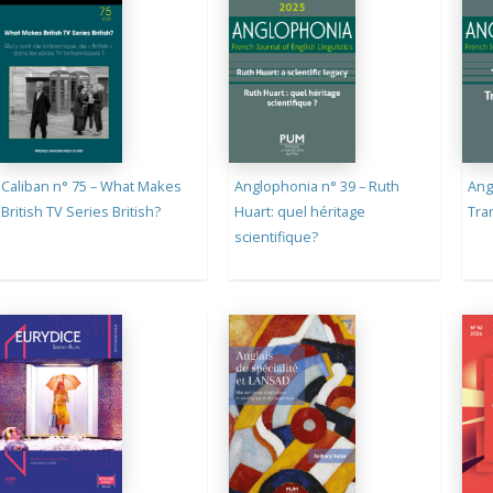
ancien
Caliban n° 75 – What Makes
Anglophonia n° 39 – Ruth
Ang
British TV Series British?
Huart: quel héritage
Tra
scientifique?