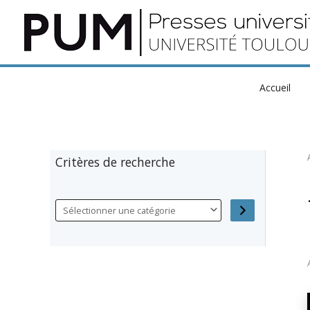
Aller
au
contenu
Accueil
Critères de recherche
S
é
l
e
c
t