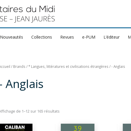
Nouveautés
Collections
Revues
e-PUM
L’éditeur
M
Accueil
/ Brands /
* Langues, littératures et civilisations étrangères
/ - Anglais
- Anglais
Trié
Affichage de 1–12 sur 165 résultats
du
plus
récent
au
plus