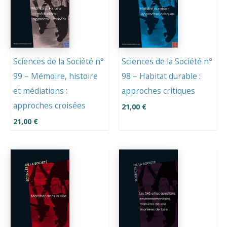
Sciences de la Société n°
Sciences de la Société n°
99 – Mémoire, histoire
98 – Habitat durable :
et médiations :
approches critiques
approches croisées
21,00
€
21,00
€