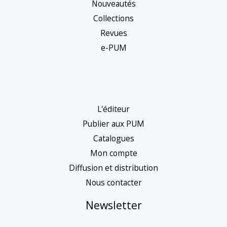
Nouveautés
n
Collections
e
Revues
c
e-PUM
a
t
é
g
L'éditeur
o
Publier aux PUM
r
Catalogues
Mon compte
i
Diffusion et distribution
e
Nous contacter
Newsletter