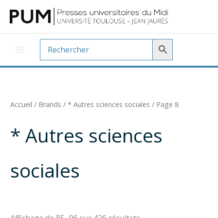
Aller
au
contenu
Accueil
/ Brands /
* Autres sciences sociales
/ Page 8
* Autres sciences
sociales
Trié
Affichage de 85–96 sur 426 résultats