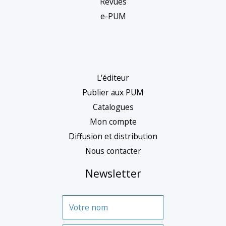
Revues
c
e-PUM
a
t
é
g
L'éditeur
o
Publier aux PUM
r
Catalogues
Mon compte
i
Diffusion et distribution
e
Nous contacter
Newsletter