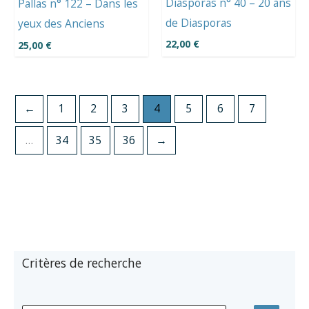
Diasporas n° 40 – 20 ans
Pallas n° 122 – Dans les
de Diasporas
yeux des Anciens
22,00
€
25,00
€
←
1
2
3
4
5
6
7
…
34
35
36
→
Critères de recherche