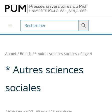
Aller
au
contenu
Accueil
/ Brands /
* Autres sciences sociales
/ Page 4
* Autres sciences
sociales
Trié
Affichage de 37–48 sur 426 résultats