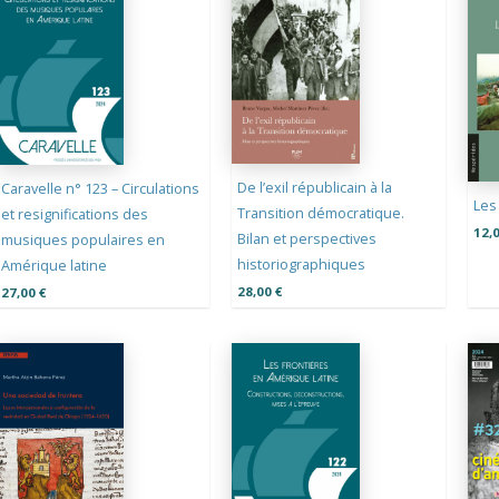
ancien
De l’exil républicain à la
Caravelle n° 123 – Circulations
Les
Transition démocratique.
et resignifications des
12,
Bilan et perspectives
musiques populaires en
historiographiques
Amérique latine
28,00
€
27,00
€