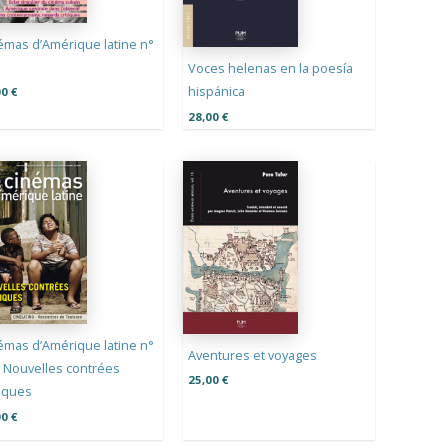
émas d’Amérique latine n°
Voces helenas en la poesía
hispánica
00
€
28,00
€
émas d’Amérique latine n°
Aventures et voyages
– Nouvelles contrées
25,00
€
miques
00
€