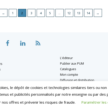
←
1
2
3
4
5
…
12
13
14
→
L'éditeur
Publier aux PUM
és
Catalogues
s
Mon compte
Diffusion et distribution
Nous contacter
ookies, le dépôt de cookies et technologies similaires tiers ou n
ntenus et publicités personnalisés par notre enseigne ou par des 
s
| Conditions générales de vente
| Copyright © 2024 – Toulouse | Tous
r nos offres et prévenir les risques de fraude.
Paramétrer les 