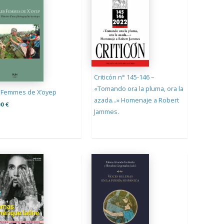
Criticón n° 145-146 –
«Tomando ora la pluma, ora la
 Femmes de X’oyep
azada…» Homenaje a Robert
00
€
Jammes.