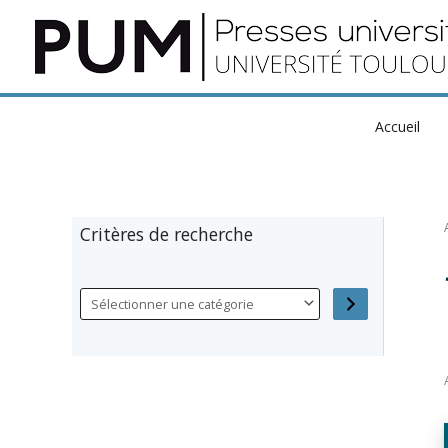
Aller
au
contenu
Accueil
Critères de recherche
S
é
l
e
c
t