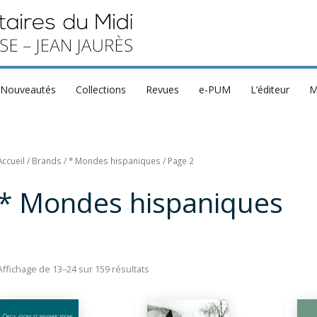
Nouveautés
Collections
Revues
e-PUM
L’éditeur
M
Accueil
/ Brands /
* Mondes hispaniques
/ Page 2
* Mondes hispaniques
Trié
Affichage de 13–24 sur 159 résultats
du
plus
récent
au
plus