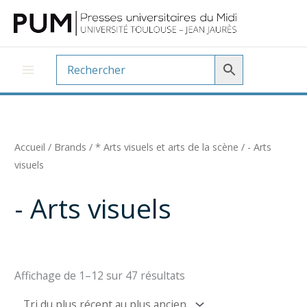
Aller
au
contenu
Accueil
/ Brands /
* Arts visuels et arts de la scène
/ - Arts
visuels
- Arts visuels
Trié
Affichage de 1–12 sur 47 résultats
du
plus
récent