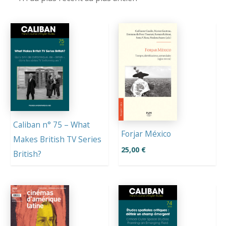
au
plus
ancien
Caliban n° 75 – What
Forjar México
Makes British TV Series
25,00
€
British?