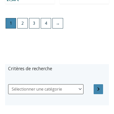
1
2
3
4
→
Critères de recherche
S
é
l
e