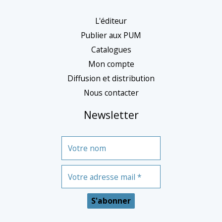
é
g
L'éditeur
o
Publier aux PUM
r
Catalogues
Mon compte
i
Diffusion et distribution
e
Nous contacter
Newsletter