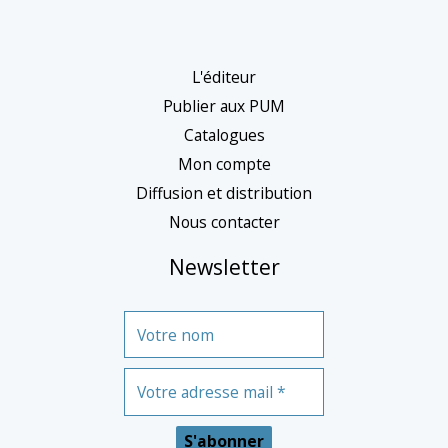
t
é
g
L'éditeur
o
Publier aux PUM
r
Catalogues
Mon compte
i
Diffusion et distribution
e
Nous contacter
Newsletter