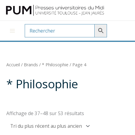
Aller
au
contenu
Accueil
/ Brands /
* Philosophie
/ Page 4
* Philosophie
Trié
Affichage de 37–48 sur 53 résultats
du
plus
récent
au