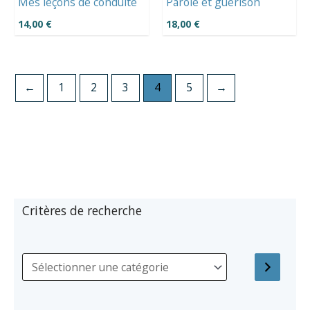
Mes leçons de conduite
Parole et guérison
14,00
€
18,00
€
←
1
2
3
4
5
→
Critères de recherche
S
é
l