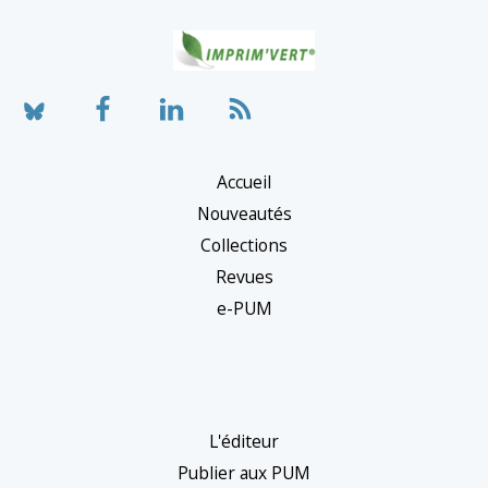
o
n
n
e
r
Accueil
u
Nouveautés
n
Collections
e
Revues
c
e-PUM
a
t
é
g
L'éditeur
o
Publier aux PUM