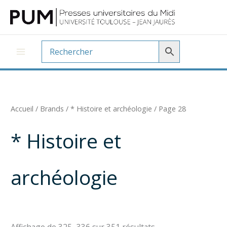
Aller
au
contenu
Accueil
/ Brands /
* Histoire et archéologie
/ Page 28
* Histoire et
archéologie
Trié
Affichage de 325–336 sur 351 résultats