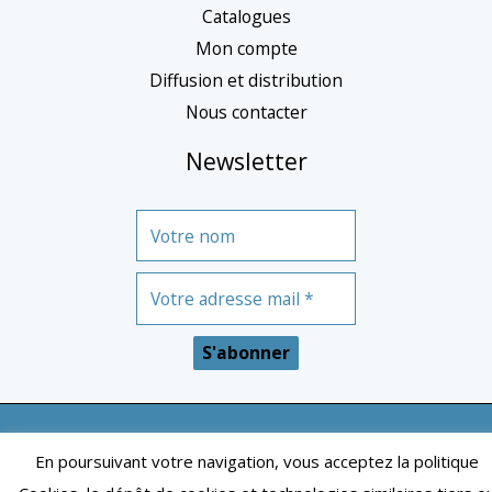
r
Catalogues
Mon compte
i
Diffusion et distribution
e
Nous contacter
Newsletter
Mentions légales
| Conditions générales de vente
En poursuivant votre navigation, vous acceptez la politique
| Copyright © 2024 – Toulouse | Tous droits réservés