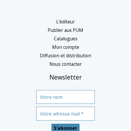
t
é
g
L'éditeur
o
Publier aux PUM
r
Catalogues
Mon compte
i
Diffusion et distribution
e
Nous contacter
Newsletter