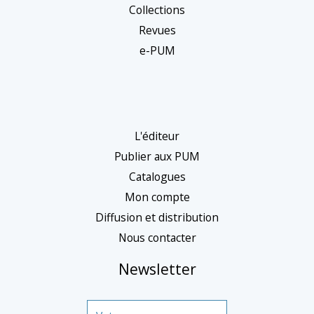
n
Collections
e
Revues
c
e-PUM
a
t
é
g
L'éditeur
o
Publier aux PUM
r
Catalogues
Mon compte
i
Diffusion et distribution
e
Nous contacter
Newsletter