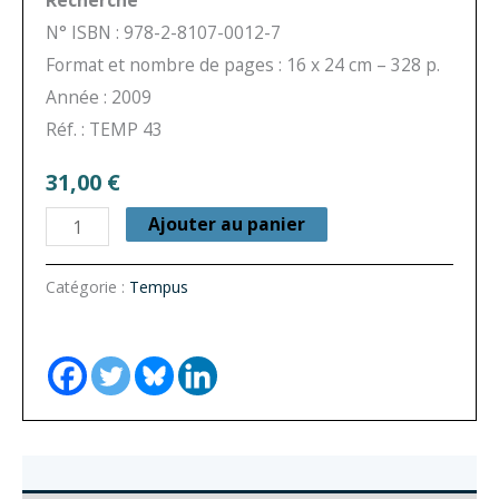
N° ISBN : 978-2-8107-0012-7
Format et nombre de pages : 16 x 24 cm – 328 p.
Année : 2009
Réf. : TEMP 43
31,00
€
quantité
Ajouter au panier
de
Un
Catégorie :
Tempus
grand
seigneur
et
ses
esclaves