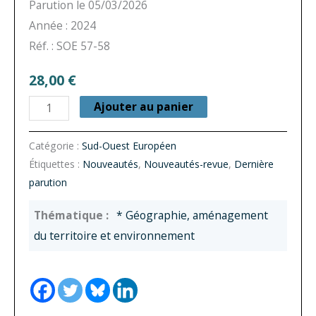
Parution le 05/03/2026
Année : 2024
Réf. : SOE 57-58
28,00
€
quantité
Ajouter au panier
de
Sud-
Catégorie :
Sud-Ouest Européen
Étiquettes :
Nouveautés
,
Nouveautés-revue
,
Dernière
Ouest
parution
Européen
n°
* Géographie, aménagement
57-
du territoire et environnement
58
–
Initiatives
locales