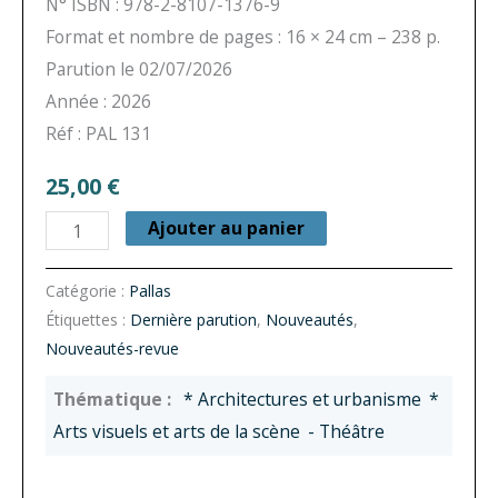
N° ISBN : 978-2-8107-1376-9
Format et nombre de pages : 16 × 24 cm – 238 p.
Parution le 02/07/2026
Année : 2026
Réf : PAL 131
25,00
€
quantité
Ajouter au panier
de
Pallas
Catégorie :
Pallas
Étiquettes :
Dernière parution
,
Nouveautés
,
n°
Nouveautés-revue
131
-
* Architectures et urbanisme
*
Interactions
Arts visuels et arts de la scène
- Théâtre
chorales
dans