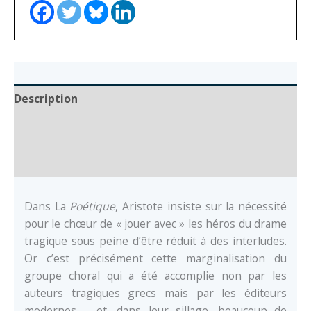
la
tragédie
grecque
Description
Auteur
Documents
Dans La
Poétique
, Aristote insiste sur la nécessité
pour le chœur de « jouer avec » les héros du drame
tragique sous peine d’être réduit à des interludes.
Or c’est précisément cette marginalisation du
groupe choral qui a été accomplie non par les
auteurs tragiques grecs mais par les éditeurs
modernes – et, dans leur sillage, beaucoup de