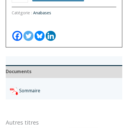
de
Anabases
Catégorie :
Anabases
n°37
-
Varia
Documents
Sommaire
Autres titres