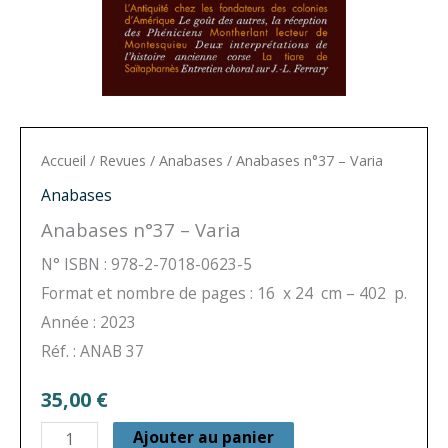
Accueil
/
Revues
/
Anabases
/ Anabases n°37 – Varia
Anabases
Anabases n°37 – Varia
N° ISBN : 978-2-7018-0623-5
Format et nombre de pages : 16 x 24 cm – 402 p.
Année : 2023
Réf. : ANAB 37
35,00
€
quantité
Ajouter au panier