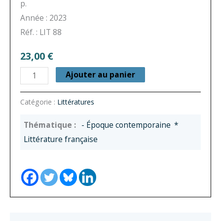
p.
Année : 2023
Réf. : LIT 88
23,00
€
quantité
Ajouter au panier
de
Littératures
Catégorie :
Littératures
n°
- Époque contemporaine
*
88
Littérature française
-
Relire
Henri
Bosco
aujourd’hui