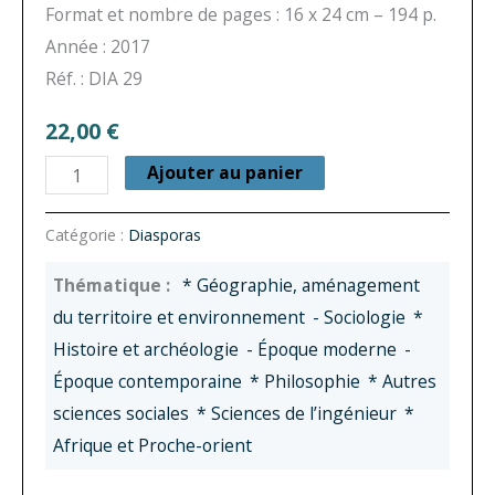
Format et nombre de pages : 16 x 24 cm – 194 p.
Année : 2017
Réf. : DIA 29
22,00
€
quantité
Ajouter au panier
de
Diasporas
Catégorie :
Diasporas
n°
* Géographie, aménagement
29
du territoire et environnement
- Sociologie
*
-
Histoire et archéologie
- Époque moderne
-
Mobilités
Époque contemporaine
* Philosophie
* Autres
créatrices
sciences sociales
* Sciences de l’ingénieur
*
Afrique et Proche-orient