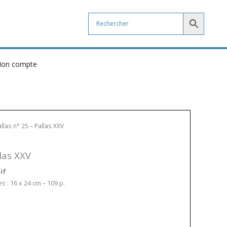
on compte
allas n° 25 – Pallas XXV
llas XXV
if
 : 16 x 24 cm – 109 p.