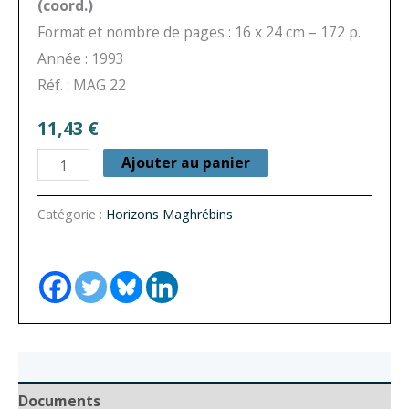
(coord.)
Format et nombre de pages : 16 x 24 cm – 172 p.
Année : 1993
Réf. : MAG 22
11,43
€
quantité
Ajouter au panier
de
Horizons
Catégorie :
Horizons Maghrébins
Maghrébins
n°
22
-
Mes
tissages
Documents