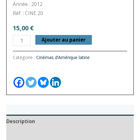
Année : 2012
Réf. : CINE 20
15,00
€
quantité
Ajouter au panier
de
Cinémas
Catégorie :
Cinémas d’Amérique latine
d’Amérique
latine
n°
20
-
Cinémas
d’Amérique
Description
latine
Documents