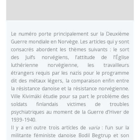
mondiale
dans
Documents
les
pays
Le numéro porte principalement sur la Deuxième
du
Guerre mondiale en Norvège. Les articles qui y sont
Nord
consacrés abordent les thèmes suivants : le sort
des Juifs norvégiens, l’attitude de l’Église
luthérienne norvégienne, les travailleurs
étrangers requis par les nazis pour le programme
dit des métaux légers, la comparaison enfin entre
la résistance danoise et la résistance norvégienne.
Ville Kivimäki étudie pour sa part le problème des
soldats finlandais victimes de troubles
psychiatriques au moment de la Guerre d’Hiver de
1939-1940.
Il y a en outre trois articles de
varia
: l’un sur la
militante féministe danoise Bodil Begtrup et son