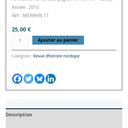
Année : 2013
Réf. : MERRHN 17
25,00
€
quantité
Ajouter au panier
de
Revue
Catégorie :
Revue d’histoire nordique
d’histoire
nordique
n°
17
-
La
Deuxième
Description
Guerre
Auteur