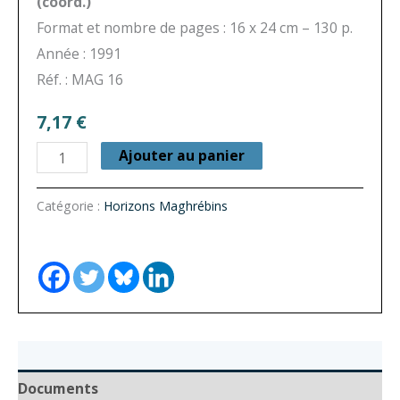
(coord.)
Format et nombre de pages : 16 x 24 cm – 130 p.
Année : 1991
Réf. : MAG 16
7,17
€
quantité
Ajouter au panier
de
Horizons
Catégorie :
Horizons Maghrébins
Maghrébins
n°
16
-
Rapports
villes-
campagnes
Documents