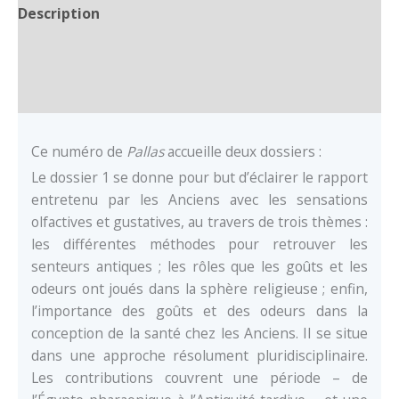
dans
Description
l’Antiquité
Auteur
/
Handicaps,
Documents
malformations
et
Ce numéro de
Pallas
accueille deux dossiers :
infirmités
Le dossier 1 se donne pour but d’éclairer le rapport
dans
entretenu par les Anciens avec les sensations
l’Antiquité
olfactives et gustatives, au travers de trois thèmes :
les différentes méthodes pour retrouver les
senteurs antiques ; les rôles que les goûts et les
odeurs ont joués dans la sphère religieuse ; enfin,
l’importance des goûts et des odeurs dans la
conception de la santé chez les Anciens. Il se situe
dans une approche résolument pluridisciplinaire.
Les contributions couvrent une période – de