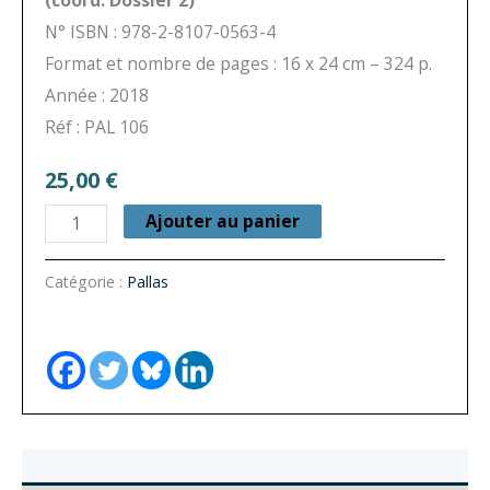
(coord. Dossier 2)
N° ISBN : 978-2-8107-0563-4
Format et nombre de pages : 16 x 24 cm – 324 p.
Année : 2018
Réf : PAL 106
25,00
€
quantité
Ajouter au panier
de
Pallas
Catégorie :
Pallas
n°
106
-
Goûts
et
odeurs