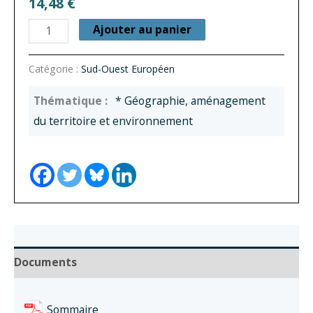
14,48
€
quantité
Ajouter au panier
de
Sud-
Catégorie :
Sud-Ouest Européen
Ouest
* Géographie, aménagement
Européen
du territoire et environnement
n°
03
-
Questions
à
l’environnement
Documents
Sommaire