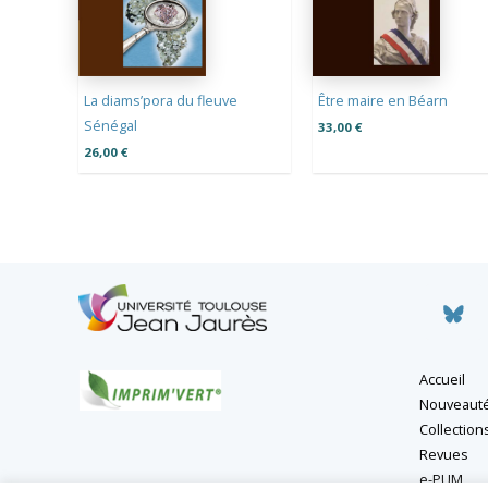
La diams’pora du fleuve
Être maire en Béarn
Sénégal
33,00
€
26,00
€
Accueil
Nouveaut
Collection
Revues
e-PUM