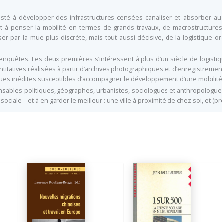
té à développer des infrastructures censées canaliser et absorber au m
t à penser la mobilité en termes de grands travaux, de macrostructur
ser par la mue plus discrète, mais tout aussi décisive, de la logistique 
 enquêtes. Les deux premières s’intéressent à plus d’un siècle de logisti
itatives réalisées à partir d’archives photographiques et d’enregistremen
iques inédites susceptibles d’accompagner le développement d’une mobilité
onsables politiques, géographes, urbanistes, sociologues et anthropologues q
 sociale – et à en garder le meilleur : une ville à proximité de chez soi, et (