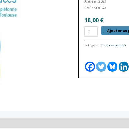
Année : 2021
Réf. : SOC 43
18,00
€
quantité
Ajouter au 
de
L’Ordinaire
Catégorie :
Socio-logiques
des
mobilités
douces