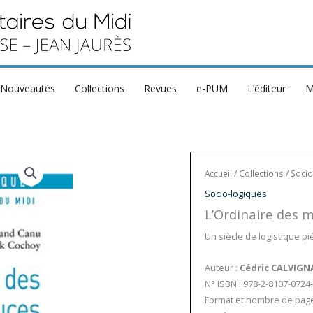
Nouveautés
Collections
Revues
e-PUM
L’éditeur
M
Accueil
/
Collections
/
Socio
Socio-logiques
L’Ordinaire des m
Un siècle de logistique pi
Auteur :
Cédric CALVIGN
N° ISBN : 978-2-8107-0724
Format et nombre de pages