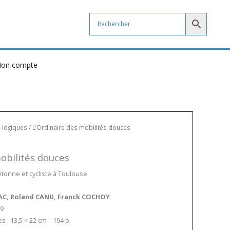
on compte
-logiques
/ L’Ordinaire des mobilités douces
obilités douces
étonne et cycliste à Toulouse
AC, Roland CANU, Franck COCHOY
-9
 : 13,5 × 22 cm – 194 p.