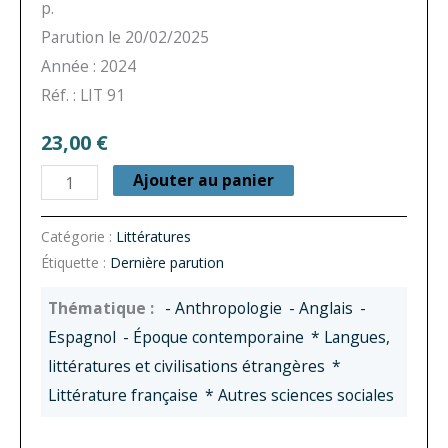
p.
Parution le 20/02/2025
Année : 2024
Réf. : LIT 91
23,00
€
quantité
Ajouter au panier
de
Littératures
Catégorie :
Littératures
Étiquette :
Dernière parution
n°
91
- Anthropologie
- Anglais
-
-
Espagnol
- Époque contemporaine
* Langues,
Écrire,
littératures et civilisations étrangères
*
transcrire
Littérature française
* Autres sciences sociales
:
scènes