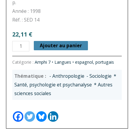
p.
Année : 1998
Réf. : SED 14
22,11
€
quantité
Ajouter au panier
de
Lexique
Catégorie :
Amphi 7 • Langues • espagnol, portugais
du
- Anthropologie
- Sociologie
*
sport
Santé, psychologie et psychanalyse
* Autres
sciences sociales