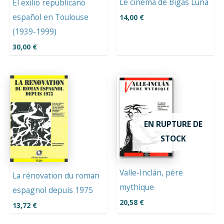
Le cinéma de Bigas Luna
El exilio republicano
español en Toulouse
14,00
€
(1939-1999)
30,00
€
EN RUPTURE DE
STOCK
Valle-Inclán, père
La rénovation du roman
mythique
espagnol depuis 1975
20,58
€
13,72
€