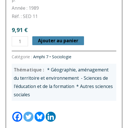
Année : 1989
Réf. : SED 11
9,91
€
quantité
Ajouter au panier
de
Les
Catégorie :
Amphi 7 • Sociologie
sciences
* Géographie, aménagement
sociales
du territoire et environnement
- Sciences de
face
l'éducation et de la formation
* Autres sciences
au
sociales
monde
rural
:
méthodes