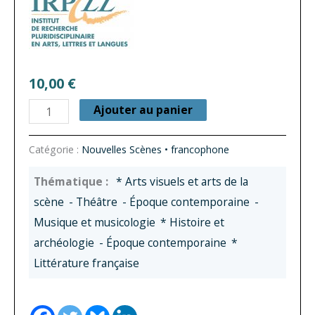
10,00
€
quantité
Ajouter au panier
de
Les
Catégorie :
Nouvelles Scènes • francophone
Petits
* Arts visuels et arts de la
Bonnets
scène
- Théâtre
- Époque contemporaine
-
Musique et musicologie
* Histoire et
archéologie
- Époque contemporaine
*
Littérature française