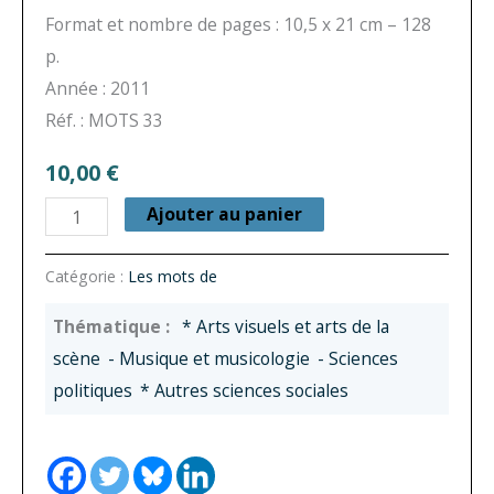
Format et nombre de pages : 10,5 x 21 cm – 128
p.
Année : 2011
Réf. : MOTS 33
10,00
€
quantité
Ajouter au panier
de
Les
Catégorie :
Les mots de
mots
* Arts visuels et arts de la
du
scène
- Musique et musicologie
- Sciences
Brésil
politiques
* Autres sciences sociales