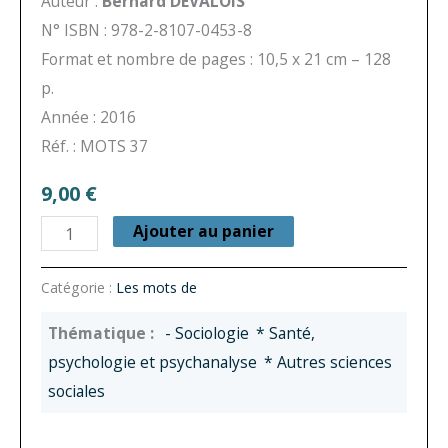
Auteur :
Bernard DEVALOIS
N° ISBN : 978-2-8107-0453-8
Format et nombre de pages : 10,5 x 21 cm – 128
p.
Année : 2016
Réf. : MOTS 37
9,00
€
quantité
Ajouter au panier
de
Les
Catégorie :
Les mots de
mots
- Sociologie
* Santé,
de
psychologie et psychanalyse
* Autres sciences
la
sociales
fin
de