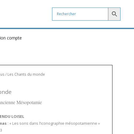
on compte
us
/ Les Chants du monde
onde
’ancienne Mésopotamie
RENDU LOISEL
mas
: « Les sons dans l’iconographie mésopotamienne »
-3