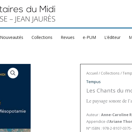
Nouveautés
Collections
Revues
e-PUM
L’éditeur
M
Accueil
/
Collections
/
Temp
Tempus
Les Chants du m
Le paysage sonore de l
Auteur :
Anne-Caroline 
Appendice d’
Ariane Tho
N° ISBN : 978-2-8107-0375