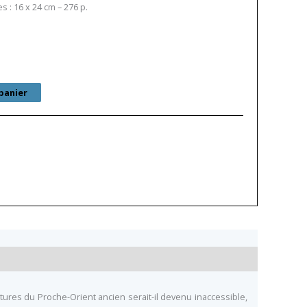
 : 16 x 24 cm – 276 p.
panier
tures du Proche-Orient ancien serait-il devenu inaccessible,