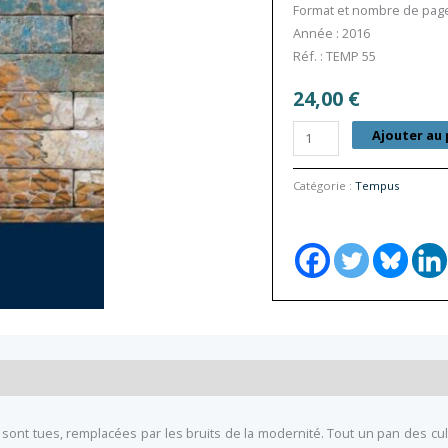
Format et nombre de pages
Année : 2016
Réf. : TEMP 55
24,00
€
quantité
Ajouter au 
de
Les
Catégorie :
Tempus
Chants
du
monde
sont tues, remplacées par les bruits de la modernité. Tout un pan des cul