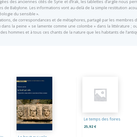
es des anciennes cités de Syrie et d’Irak, les tablettes d’argile nous per
ues de Babylone. Les informations vont au-delà de la simple restitution aco
ologie du sensible ».
ifications, de correspondances et de métaphores, partagé par les membre
u dans la peine « se lamente comme une colombe » dans la littérature ;
ris des hommes et à tous ces chants de la nature que les habitants de l’an
Le temps des foires
25,92
€
aix
Le bruit qui vole