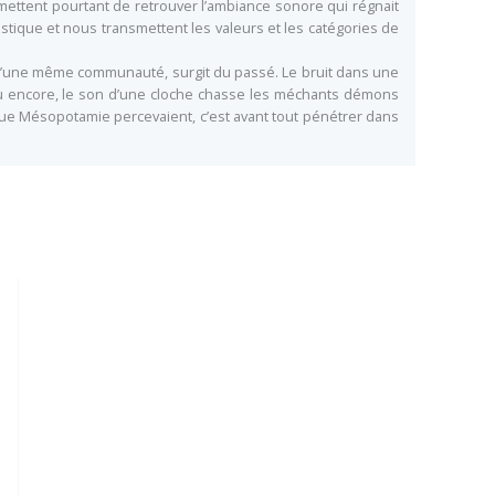
mettent pourtant de retrouver l’ambiance sonore qui régnait
ustique et nous transmettent les valeurs et les catégories de
s d’une même communauté, surgit du passé. Le bruit dans une
 ou encore, le son d’une cloche chasse les méchants démons
tique Mésopotamie percevaient, c’est avant tout pénétrer dans