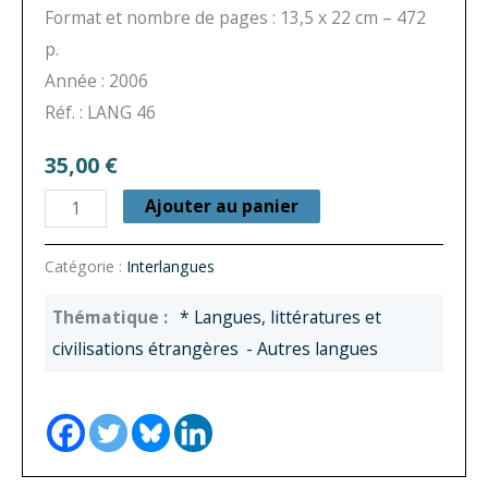
Format et nombre de pages : 13,5 x 22 cm – 472
p.
Année : 2006
Réf. : LANG 46
35,00
€
quantité
Ajouter au panier
de
Le
Catégorie :
Interlangues
temps
* Langues, littératures et
verbal
civilisations étrangères
- Autres langues