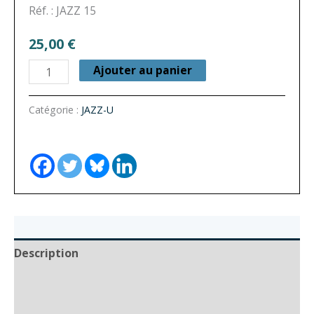
Réf. : JAZZ 15
25,00
€
quantité
Ajouter au panier
de
L’Apothéose
Catégorie :
JAZZ-U
des
vaincus
Description
Auteur