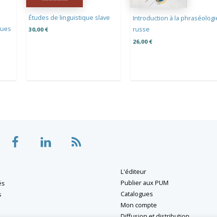
Études de linguistique slave
Introduction à la phraséologi
ques
russe
30,00
€
26,00
€
L'éditeur
Publier aux PUM
és
Catalogues
s
Mon compte
Diffusion et distribution