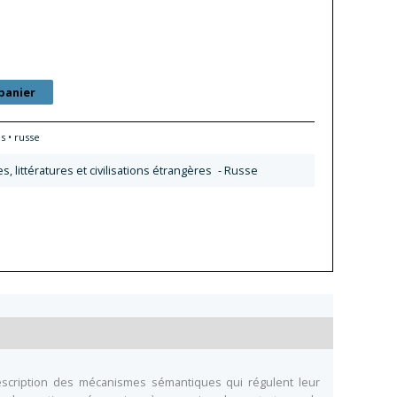
panier
s • russe
s, littératures et civilisations étrangères
- Russe
description des mécanismes sémantiques qui régulent leur