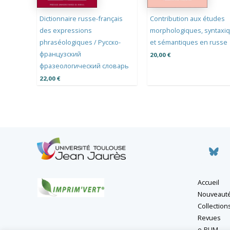
Dictionnaire russe-français
Contribution aux études
des expressions
morphologiques, syntaxi
phraséologiques / Pyccкo-
et sémantiques en russe
фpaнцузcкий
20,00
€
фpaзeoлoгичecкий cлoвapь
22,00
€
Accueil
Nouveaut
Collection
Revues
e-PUM