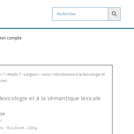
on compte
i 7
/
Amphi 7 • Langues • russe
/ Introduction à la lexicologie et
usses
e
 lexicologie et à la sémantique lexicale
KOV
-1
 : 16 x 24 cm – 230 p.