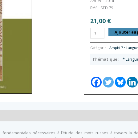
Année : 2014
Réf. : SED 79
21,00
€
quantité
Ajouter au 
de
Introduction
Catégorie :
Amphi 7 • Langue
à
la
* Langue
lexicologie
et
à
la
sémantique
lexicale
russes
ions fondamentales nécessaires à l’étude des mots russes à travers la 