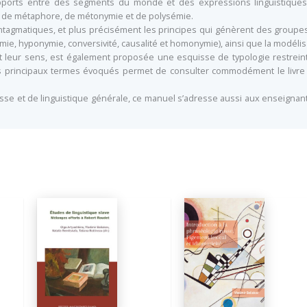
apports entre des segments du monde et des expressions linguistiques
nt, de métaphore, de métonymie et de polysémie.
ntagmatiques, et plus précisément les principes qui génèrent des groupes 
, hyponymie, conversivité, causalité et homonymie), ainsi que la modélisati
ues et leur sens, est également proposée une esquisse de typologie rest
des principaux termes évoqués permet de consulter commodément le livre 
sse et de linguistique générale, ce manuel s’adresse aussi aux enseignants