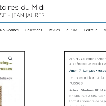
Nouveautés
Collections
Revues
e-PUM
L’éditeur
M
Accueil
/
Collections
/
Amph
à la sémantique lexicale r
Amphi 7 • Langues • russ
Introduction à la
russes
Auteur :
Vladimir BELIA
N° ISBN : 978-2-8107-0337
Format et nombre de pages