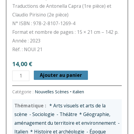
Traductions de Antonella Capra (1re pièce) et
Claudio Pirisino (2e pièce)
N° ISBN : 978-2-8107-1269-4
Format et nombre de pages : 15 × 21 cm – 142 p.
Année : 2023
Réf. : NOUI 21
14,00
€
quantité
Ajouter au panier
de
Focus
Catégorie :
Nouvelles Scènes • italien
Group
* Arts visuels et arts de la
/
scène
- Sociologie
- Théâtre
* Géographie,
Focus
aménagement du territoire et environnement
-
Group
Italien
* Histoire et archéologie
- Époque