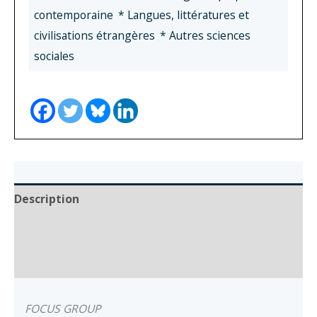
•
contemporaine
* Langues, littératures et
Le
civilisations étrangères
* Autres sciences
conseguenze
sociales
del
surriscaldamento
globale
/
Les
conséquences
du
Description
réchauffement
climatique
Auteur
Documents
FOCUS GROUP