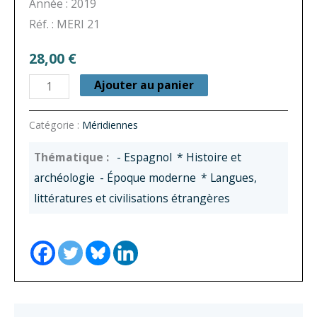
Année : 2019
Réf. : MERI 21
28,00
€
quantité
Ajouter au panier
de
Fiesta
Catégorie :
Méridiennes
y
- Espagnol
* Histoire et
teatro
archéologie
- Époque moderne
* Langues,
en
littératures et civilisations étrangères
el
Siglo
de
Oro
:
ámbito