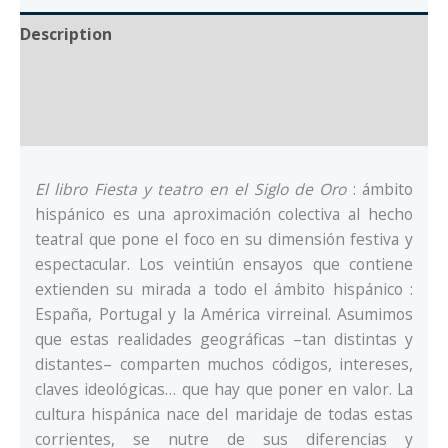
hispánico
Description
Auteur
Documents
El libro Fiesta y teatro en el Siglo de Oro
: ámbito
hispánico es una aproximación colectiva al hecho
teatral que pone el foco en su dimensión festiva y
espectacular. Los veintiún ensayos que contiene
extienden su mirada a todo el ámbito hispánico :
España, Portugal y la América virreinal. Asumimos
que estas realidades geográficas –tan distintas y
distantes– comparten muchos códigos, intereses,
claves ideológicas… que hay que poner en valor. La
cultura hispánica nace del maridaje de todas estas
corrientes, se nutre de sus diferencias y