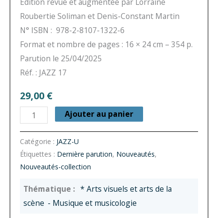
Édition revue et augmentée par Lorraine
Roubertie Soliman et Denis-Constant Martin
N° ISBN : 978-2-8107-1322-6
Format et nombre de pages : 16 × 24 cm – 354 p.
Parution le 25/04/2025
Réf. : JAZZ 17
29,00
€
quantité
Ajouter au panier
de
Chris
Catégorie :
JAZZ-U
Étiquettes :
Dernière parution
,
Nouveautés
,
McGregor
Nouveautés-collection
et
la
* Arts visuels et arts de la
Brotherhood
scène
- Musique et musicologie
of