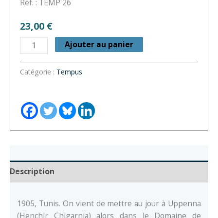
Réf. : TEMP 26
23,00
€
quantité
Ajouter au panier
de
Archéologie
Catégorie :
Tempus
et
histoire
de
L’Église
d’Afrique.
Uppenna
I
Description
1905, Tunis. On vient de mettre au jour à Uppenna
(Henchir Chigarnia) alors dans le Domaine de