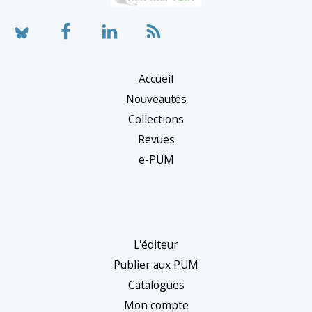
n
n
e
r
Accueil
u
Nouveautés
n
Collections
e
Revues
c
e-PUM
a
t
é
g
L'éditeur
o
Publier aux PUM
r
Catalogues
Mon compte
i