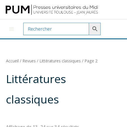
Aller
au
contenu
Accueil
/
Revues
/
Littératures classiques
/ Page 2
Littératures
classiques
Trié
Affichage de 13–24 sur 34 résultats