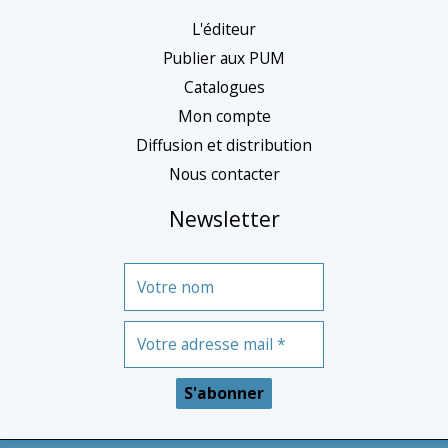
g
L'éditeur
o
Publier aux PUM
r
Catalogues
Mon compte
i
Diffusion et distribution
e
Nous contacter
Newsletter