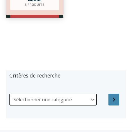
3 PRODUITS
Critères de recherche
S
é
l
e